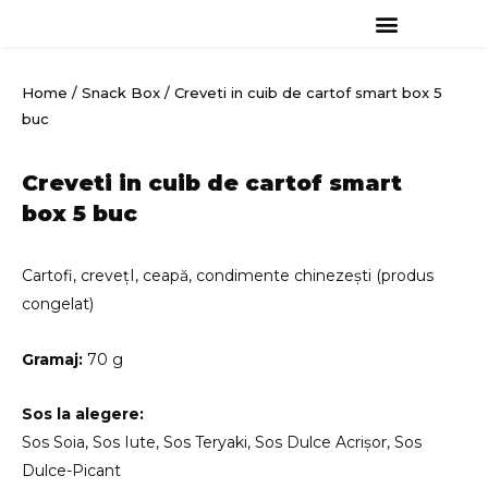
Skip
to
content
Home
/
Snack Box
/ Creveti in cuib de cartof smart box 5
buc
Creveti in cuib de cartof smart
box 5 buc
Cartofi, crevețI, ceapă, condimente chinezești (produs
congelat)
Gramaj:
70 g
Sos la alegere:
Sos Soia, Sos Iute, Sos Teryaki, Sos Dulce Acrișor, Sos
Dulce-Picant