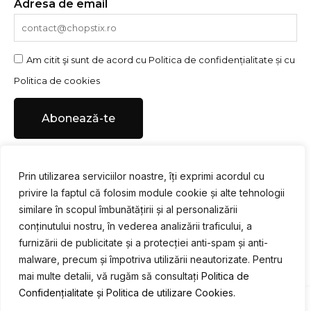
Adresa de email
Am citit şi sunt de acord cu
Politica de confidențialitate
și cu
Politica de cookies
Abonează-te
Prin utilizarea serviciilor noastre, îți exprimi acordul cu
privire la faptul că folosim module cookie și alte tehnologii
Urmărește-ne pe social media
similare în scopul îmbunătățirii și al personalizării
conținutului nostru, în vederea analizării traficului, a
F
I
Y
a
n
o
furnizării de publicitate și a protecției anti-spam și anti-
c
s
u
malware, precum și împotriva utilizării neautorizate. Pentru
e
t
t
mai multe detalii, vă rugăm să consultați
Politica de
b
a
u
Confidențialitate și
Politica de utilizare Cookies.
Designed & Developed by
WEDEV IT
o
g
b