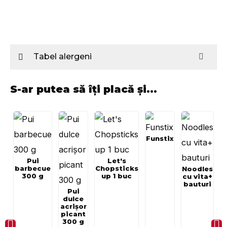
Tabel alergeni
S-ar putea să îți placă și...
Funstix
Pui
Let's
barbecue
Chopsticks
Noodles
300 g
up 1 buc
cu vita+
bauturi
Pui
dulce
acrișor
picant
300 g