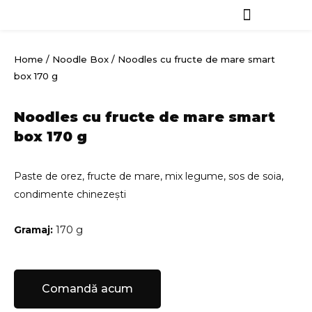
Skip
to
Vreau să comand
Blog & News
content
Home
/
Noodle Box
/ Noodles cu fructe de mare smart
box 170 g
Noodles cu fructe de mare smart
box 170 g
Paste de orez, fructe de mare, mix legume, sos de soia,
condimente chinezești
Gramaj:
170 g
Comandă acum