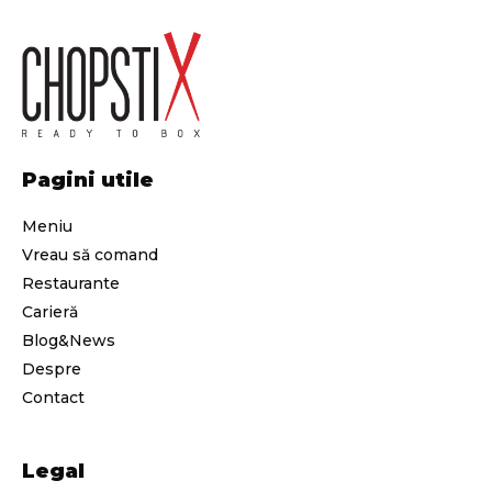
email!
Adresa de email
Pagini utile
Am citit şi sunt de acord cu
Politica de
Meniu
confidențialitate
și cu
Politica de cookies
Vreau să comand
a datelor.
Restaurante
Carieră
Abonează-te
Blog&News
Despre
Contact
Legal