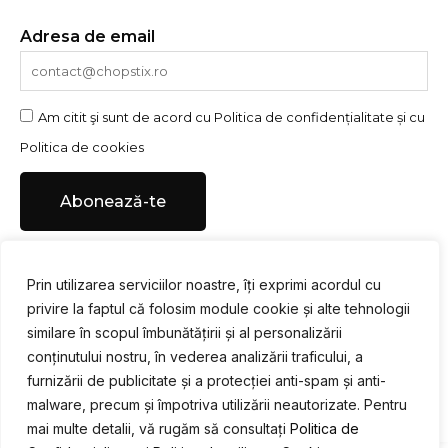
Adresa de email
Am citit şi sunt de acord cu
Politica de confidențialitate
și cu
Politica de cookies
Abonează-te
Prin utilizarea serviciilor noastre, îți exprimi acordul cu
privire la faptul că folosim module cookie și alte tehnologii
Urmărește-ne pe social media
similare în scopul îmbunătățirii și al personalizării
conținutului nostru, în vederea analizării traficului, a
F
I
Y
a
n
o
furnizării de publicitate și a protecției anti-spam și anti-
c
s
u
malware, precum și împotriva utilizării neautorizate. Pentru
e
t
t
mai multe detalii, vă rugăm să consultați
Politica de
b
a
u