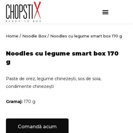
Skip
to
content
Home
/
Noodle Box
/ Noodles cu legume smart box 170 g
Noodles cu legume smart box 170
g
Paste de orez, legume chinezești, sos de soia,
condimente chinezești
Gramaj:
170 g
Comandă acum