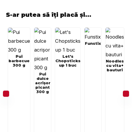
S-ar putea să îți placă și...
Funstix
Pui
Let's
barbecue
Chopsticks
Noodles
300 g
up 1 buc
cu vita+
bauturi
Pui
dulce
acrișor
picant
300 g