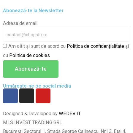
Abonează-te la Newsletter
Adresa de email
Am citit şi sunt de acord cu
Politica de confidențialitate
și
cu
Politica de cookies
Abonează-te
Urmărește-ne pe social media
F
I
Y
a
n
o
c
s
u
e
t
t
Designed & Developed by
WEDEV IT
b
a
u
MLS INVEST TRADING SRL
o
g
b
București Sectorul 1, Strada George Calinescu, Nr.13, Etaj 4,