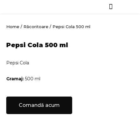
Skip
to
Vreau să comand
Blog & News
content
Home
/
Răcoritoare
/ Pepsi Cola 500 ml
Pepsi Cola 500 ml
Pepsi Cola
Gramaj:
500 ml
Comandă acum