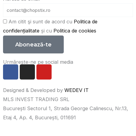
Am citit şi sunt de acord cu
Politica de
confidențialitate
și cu
Politica de cookies
Abonează-te
Urmărește-ne pe social media
F
I
Y
a
n
o
c
s
u
e
t
t
Designed & Developed by
WEDEV IT
b
a
u
MLS INVEST TRADING SRL
o
g
b
București Sectorul 1, Strada George Calinescu, Nr.13,
o
r
e
Etaj 4, Ap. 4, București, 011691
k
a
m