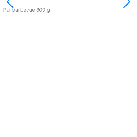
Pui barbecue 300 g
P