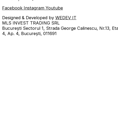
Facebook
Instagram
Youtube
Designed & Developed by
WEDEV IT
MLS INVEST TRADING SRL
București Sectorul 1, Strada George Calinescu, Nr.13, Eta
4, Ap. 4, București, 011691
Obține reducerea de 10%!
Abonează-te la newsletter și
primești instant un cupon
de 10% reducere
pe email!
Adresa de email
Am citit şi sunt de acord cu
Politica de confidențialitat
și cu
Politica de cookies
a datelor.
Abonează-te