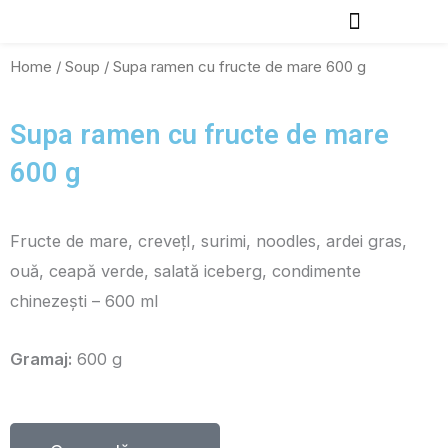
Skip
to
Vreau să comand
Blog & News
Home
/
Soup
/ Supa ramen cu fructe de mare 600 g
content
Supa ramen cu fructe de mare
600 g
Fructe de mare, crevețI, surimi, noodles, ardei gras,
ouă, ceapă verde, salată iceberg, condimente
chinezești – 600 ml
Gramaj:
600 g