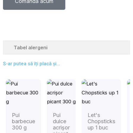
Comandă acum
Tabel alergeni
S-ar putea să îți placă și...
Pui
Pui
Let's
barbecue
dulce
Chopsticks
300 g
acrișor
up 1 buc