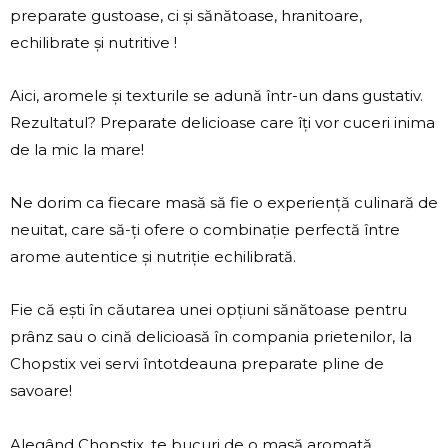
preparate gustoase, ci și sănătoase, hranitoare,
echilibrate și nutritive !
Aici, aromele și texturile se adună într-un dans gustativ.
Rezultatul? Preparate delicioase care îți vor cuceri inima
de la mic la mare!
Ne dorim ca fiecare masă să fie o experiență culinară de
neuitat, care să-ți ofere o combinație perfectă între
arome autentice și nutriție echilibrată.
Fie că ești în căutarea unei opțiuni sănătoase pentru
prânz sau o cină delicioasă în compania prietenilor, la
Chopstix vei servi întotdeauna preparate pline de
savoare!
Alegând Chopstix, te bucuri de o masă aromată,