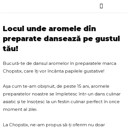
Skip
to
Vreau să comand
Blog & News
content
Locul unde aromele din
preparate dansează pe gustul
tău!
Bucură-te de dansul aromelor în preparatele marca
Chopstix, care îți vor încânta papilele gustative!
Așa cum te-am obișnuit, de peste 15 ani, aromele
preparatelor noastre se împletesc într-un dans culinar
asiatic și te însoțesc la un festin culinar perfect în orice
moment al zilei.
La Chopstix, ne-am propus să-ți oferim nu doar