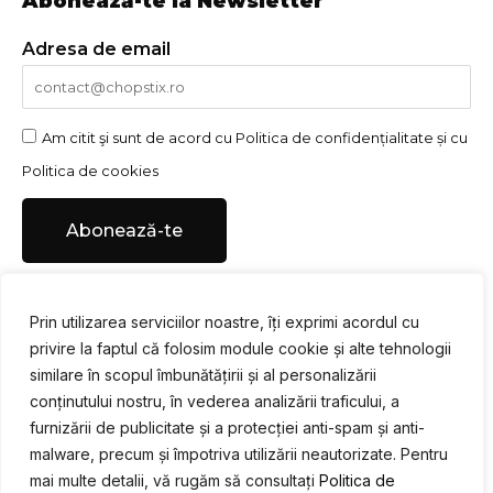
Abonează-te la Newsletter
Adresa de email
Am citit şi sunt de acord cu
Politica de confidențialitate
și cu
Politica de cookies
Abonează-te
Prin utilizarea serviciilor noastre, îți exprimi acordul cu
privire la faptul că folosim module cookie și alte tehnologii
Urmărește-ne pe social media
similare în scopul îmbunătățirii și al personalizării
conținutului nostru, în vederea analizării traficului, a
F
I
Y
a
n
o
furnizării de publicitate și a protecției anti-spam și anti-
c
s
u
malware, precum și împotriva utilizării neautorizate. Pentru
e
t
t
mai multe detalii, vă rugăm să consultați
Politica de