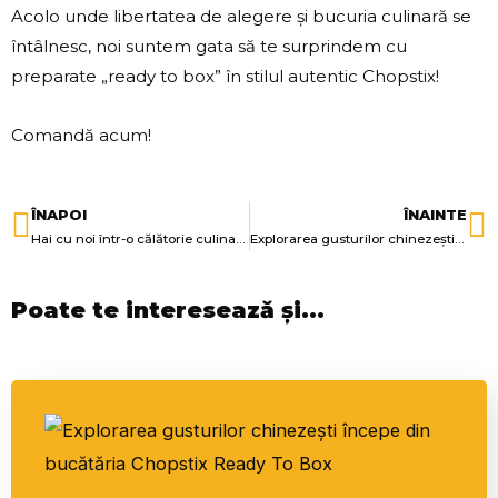
Acolo unde libertatea de alegere și bucuria culinară se
întâlnesc, noi suntem gata să te surprindem cu
preparate „ready to box” în stilul autentic Chopstix!
Comandă acum!
ÎNAPOI
ÎNAINTE
Prev
N
Hai cu noi într-o călătorie culinară prin cele mai vibrante orașe ale țării!
Explorarea gusturilor chinezești începe din bucătăria Chopstix Ready To Box
Poate te interesează și...